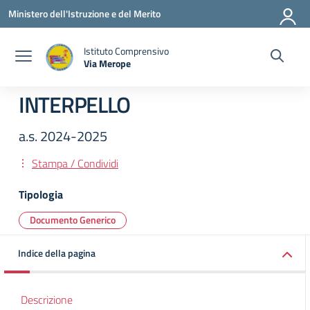
Vai ai contenuti
Vai al menu di navigazione
Vai al footer
Ministero dell'Istruzione e del Merito
Istituto Comprensivo
Via Merope
— Visita la pagina iniziale della scuola
INTERPELLO
a.s. 2024-2025
Stampa / Condividi
Tipologia
Documento Generico
Indice della pagina
Descrizione