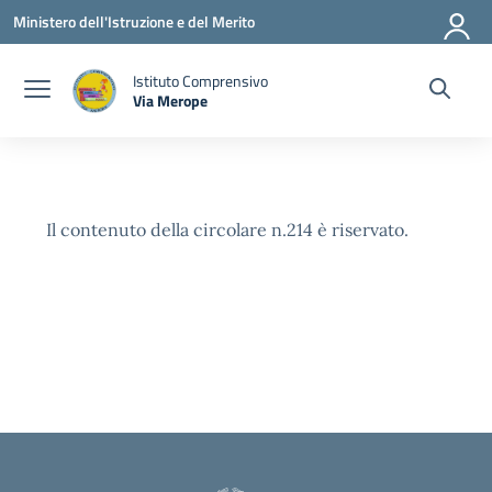
Vai ai contenuti
Vai al menu di navigazione
Vai al footer
Ministero dell'Istruzione e del Merito
Istituto Comprensivo
Via Merope
— Visita la pagina iniziale della scuola
Il contenuto della circolare n.214 è riservato.