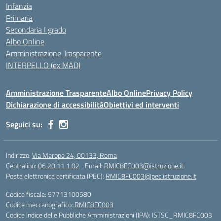
Infanzia
Primaria
Secondaria I grado
Albo Online
Amministrazione Trasparente
INTERPELLO (ex MAD)
Amministrazione Trasparente
Albo Online
Privacy Policy
Dichiarazione di accessibilità
Obiettivi ed interventi
Seguici su:
Indirizzo:
Via Merope 24, 00133, Roma
Centralino:
06 20 11 1 02
Email:
RMIC8FC003@istruzione.it
Posta elettronica certificata (PEC):
RMIC8FC003@pec.istruzione.it
Codice fiscale: 97713100580
Codice meccanografico:
RMIC8FC003
Codice Indice delle Pubbliche Amministrazioni (IPA): ISTSC_RMIC8FC003