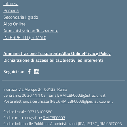
Infanzia
Primaria
Secondaria I grado
Albo Online
Amministrazione Trasparente
INTERPELLO (ex MAD)
Amministrazione Trasparente
Albo Online
Privacy Policy
Dichiarazione di accessibilità
Obiettivi ed interventi
Seguici su:
Indirizzo:
Via Merope 24, 00133, Roma
Centralino:
06 20 11 1 02
Email:
RMIC8FC003@istruzione.it
Posta elettronica certificata (PEC):
RMIC8FC003@pec.istruzione.it
Codice fiscale: 97713100580
Codice meccanografico:
RMIC8FC003
Codice Indice delle Pubbliche Amministrazioni (IPA): ISTSC_RMIC8FC003