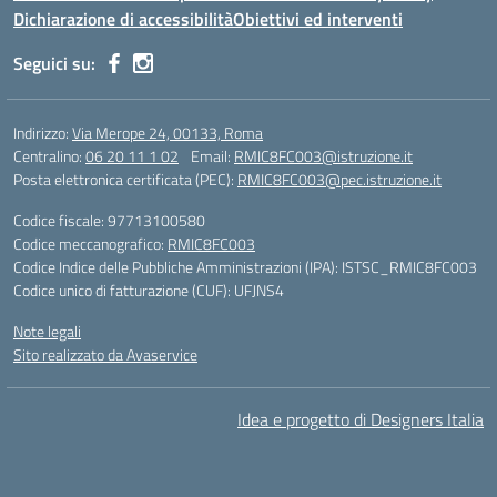
Dichiarazione di accessibilità
Obiettivi ed interventi
Seguici su:
Indirizzo:
Via Merope 24, 00133, Roma
Centralino:
06 20 11 1 02
Email:
RMIC8FC003@istruzione.it
Posta elettronica certificata (PEC):
RMIC8FC003@pec.istruzione.it
Codice fiscale: 97713100580
Codice meccanografico:
RMIC8FC003
Codice Indice delle Pubbliche Amministrazioni (IPA): ISTSC_RMIC8FC003
Codice unico di fatturazione (CUF): UFJNS4
Note legali
Sito realizzato da Avaservice
Idea e progetto di Designers Italia