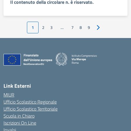
Il contenuto della circolare n. è riservato.
1
2
3
…
7
8
9
Pagina successiva
Istituto Comprensivo
Via Merope
Roma
— Visita la pagina iniziale della scuola
Link Esterni
MIUR
Ufficio Scolastico Regionale
Ufficio Scolastico Territoriale
Scuola in Chiaro
Iscrizioni On Line
Invalsi