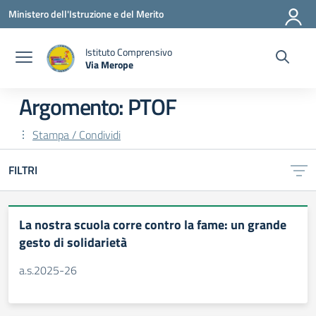
Vai ai contenuti
Vai al menu di navigazione
Vai al footer
Ministero dell'Istruzione e del Merito
Istituto Comprensivo
Via Merope
— Visita la pagina iniziale della scuola
Argomento: PTOF
Stampa / Condividi
FILTRI
La nostra scuola corre contro la fame: un grande
gesto di solidarietà
a.s.2025-26