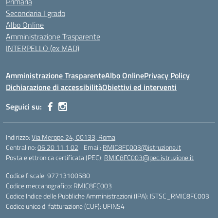
Primaria
Secondaria I grado
Albo Online
Amministrazione Trasparente
INTERPELLO (ex MAD)
Amministrazione Trasparente
Albo Online
Privacy Policy
Dichiarazione di accessibilità
Obiettivi ed interventi
Seguici su:
Indirizzo:
Via Merope 24, 00133, Roma
Centralino:
06 20 11 1 02
Email:
RMIC8FC003@istruzione.it
Posta elettronica certificata (PEC):
RMIC8FC003@pec.istruzione.it
Codice fiscale: 97713100580
Codice meccanografico:
RMIC8FC003
Codice Indice delle Pubbliche Amministrazioni (IPA): ISTSC_RMIC8FC003
Codice unico di fatturazione (CUF): UFJNS4