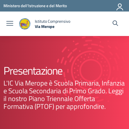
Vai ai contenuti
Vai al menu di navigazione
Vai al footer
Ministero dell'Istruzione e del Merito
Istituto Comprensivo
Via Merope
— Visita la pagina iniziale della scuola
Presentazione
L'IC Via Merope è Scuola Primaria, Infanzia
e Scuola Secondaria di Primo Grado. Leggi
il nostro Piano Triennale Offerta
Formativa (PTOF) per approfondire.