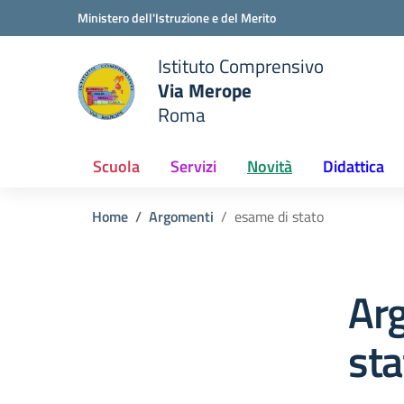
Vai ai contenuti
Vai al menu di navigazione
Vai al footer
Ministero dell'Istruzione e del Merito
Istituto Comprensivo
Via Merope
e della scuola
Roma
— Visita la pagina iniziale del
Scuola
Servizi
Novità
Didattica
Home
Argomenti
esame di stato
Ar
sta