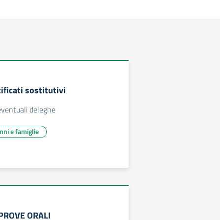
ficati sostitutivi
ventuali deleghe
unni e famiglie
PROVE ORALI