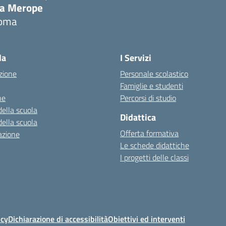
ia Merope
oma
Visita la pagina iniziale della scuola
la
I Servizi
zione
Personale scolastico
Famiglie e studenti
ne
Percorsi di studio
della scuola
Didattica
della scuola
Offerta formativa
azione
Le schede didattiche
I progetti delle classi
icy
Dichiarazione di accessibilità
Obiettivi ed interventi