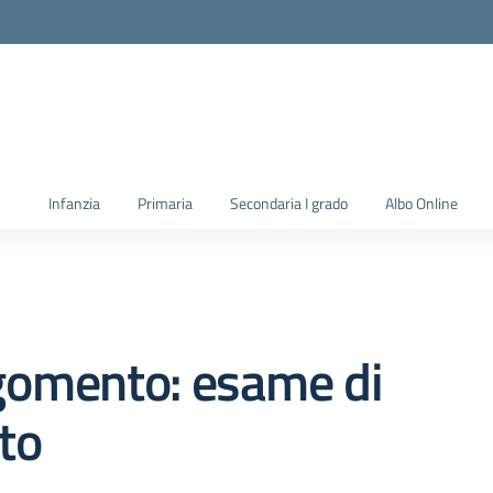
la scuola
Infanzia
Primaria
Secondaria I grado
Albo Online
gomento: esame di
to