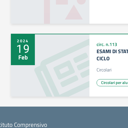
2024
19
circ. n.113
ESAMI DI STA
Feb
CICLO
Circolari
Circolari per al
tituto Comprensivo