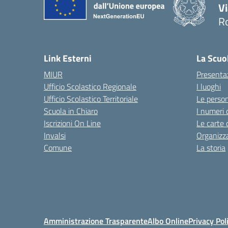
V
R
— 
Link Esterni
La Scuo
MIUR
Presenta
Ufficio Scolastico Regionale
I luoghi
Ufficio Scolastico Territoriale
Le perso
Scuola in Chiaro
I numeri 
Iscrizioni On Line
Le carte 
Invalsi
Organizz
Comune
La storia
Amministrazione Trasparente
Albo Online
Privacy Pol