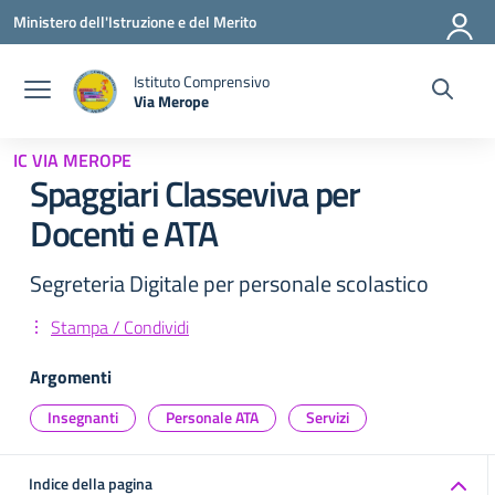
Vai ai contenuti
Vai al menu di navigazione
Vai al footer
Ministero dell'Istruzione e del Merito
Istituto Comprensivo
Via Merope
— Visita la pagina iniziale della scuola
IC VIA MEROPE
Spaggiari Classeviva per
Docenti e ATA
Segreteria Digitale per personale scolastico
Stampa / Condividi
Argomenti
Insegnanti
Personale ATA
Servizi
Indice della pagina