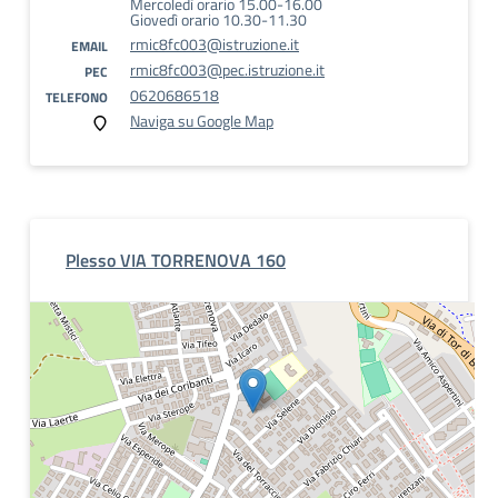
Mercoledì orario 15.00-16.00
Giovedì orario 10.30-11.30
rmic8fc003@istruzione.it
EMAIL
rmic8fc003@pec.istruzione.it
PEC
0620686518
TELEFONO
Naviga su Google Map
Plesso VIA TORRENOVA 160