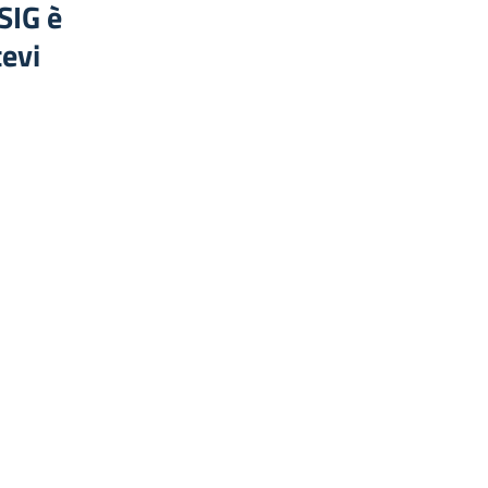
SIG è
tevi