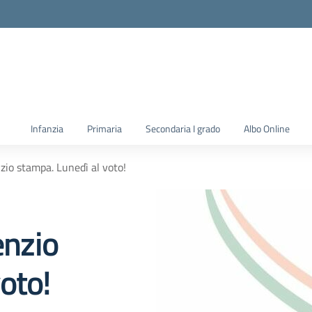
la scuola
Infanzia
Primaria
Secondaria I grado
Albo Online
nzio stampa. Lunedì al voto!
enzio
oto!