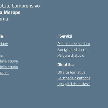
tituto Comprensivo
ia Merope
oma
Visita la pagina iniziale della scuola
la
I Servizi
zione
Personale scolastico
Famiglie e studenti
ne
Percorsi di studio
della scuola
Didattica
della scuola
Offerta formativa
azione
Le schede didattiche
I progetti delle classi