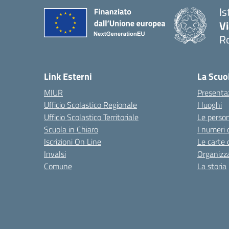
Is
V
R
— 
Link Esterni
La Scuo
MIUR
Presenta
Ufficio Scolastico Regionale
I luoghi
Ufficio Scolastico Territoriale
Le perso
Scuola in Chiaro
I numeri 
Iscrizioni On Line
Le carte 
Invalsi
Organizz
Comune
La storia