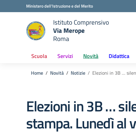
Vai ai contenuti
Vai al menu di navigazione
Vai al footer
Ministero dell'Istruzione e del Merito
Istituto Comprensivo
Via Merope
e della scuola
Roma
— Visita la pagina iniziale del
Scuola
Servizi
Novità
Didattica
Home
Novità
Notizie
Elezioni in 3B … sile
Elezioni in 3B … sil
stampa. Lunedì al v