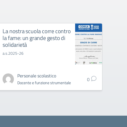
La nostra scuola corre contro
Prom
la fame: un grande gesto di
di em
solidarietà
inizi
a.s.2025-26
05.06
Personale scolastico
0
Docente e funzione strumentale