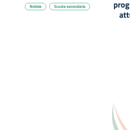
prog
Notizie
Scuola secondaria
att