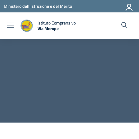
Vai ai contenuti
Vai al menu di navigazione
Vai al footer
Ministero dell'Istruzione e del Merito
Istituto Comprensivo
Via Merope
— Visita la pagina iniziale della scuola