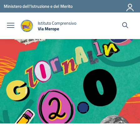
Vai ai contenuti
Vai al menu di navigazione
Vai al footer
Ministero dell'Istruzione e del Merito
Istituto Comprensivo
Via Merope
— Visita la pagina iniziale della scuola