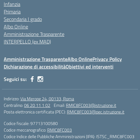
Infanzia
Primaria
Secondaria I grado
Albo Online
Amministrazione Trasparente
INTERPELLO (ex MAD)
Amministrazione Trasparente
Albo Online
Privacy Policy
Dichiarazione di accessibilità
Obiettivi ed interventi
Seguici su:
Indirizzo:
Via Merope 24, 00133, Roma
Centralino:
06 20 11 1 02
Email:
RMIC8FC003@istruzione.it
Posta elettronica certificata (PEC):
RMIC8FC003@pec.istruzione.it
Codice fiscale: 97713100580
Codice meccanografico:
RMIC8FC003
Codice Indice delle Pubbliche Amministrazioni (IPA): ISTSC_RMIC8FC003