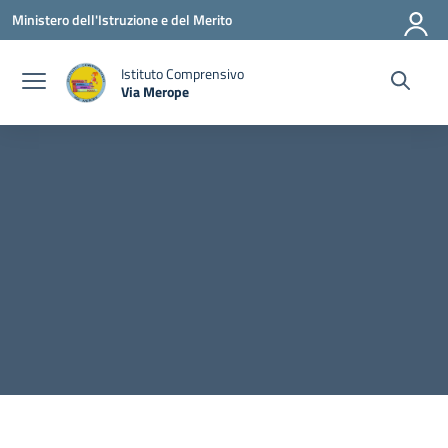
Vai ai contenuti
Vai al menu di navigazione
Vai al footer
Ministero dell'Istruzione e del Merito
Istituto Comprensivo
Via Merope
— Visita la pagina iniziale della scuola