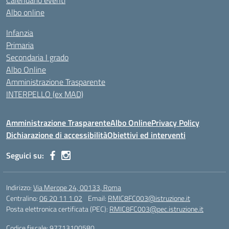
Calendario eventi
Albo online
Infanzia
Primaria
Secondaria I grado
Albo Online
Amministrazione Trasparente
INTERPELLO (ex MAD)
Amministrazione Trasparente
Albo Online
Privacy Policy
Dichiarazione di accessibilità
Obiettivi ed interventi
Seguici su:
Indirizzo:
Via Merope 24, 00133, Roma
Centralino:
06 20 11 1 02
Email:
RMIC8FC003@istruzione.it
Posta elettronica certificata (PEC):
RMIC8FC003@pec.istruzione.it
Codice fiscale: 97713100580