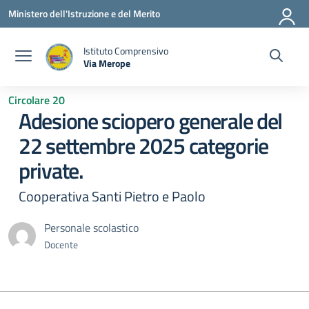
Vai ai contenuti
Vai al menu di navigazione
Vai al footer
Ministero dell'Istruzione e del Merito
Istituto Comprensivo
Via Merope
— Visita la pagina iniziale della scuola
Circolare 20
Adesione sciopero generale del
22 settembre 2025 categorie
private.
Cooperativa Santi Pietro e Paolo
Personale scolastico
Docente