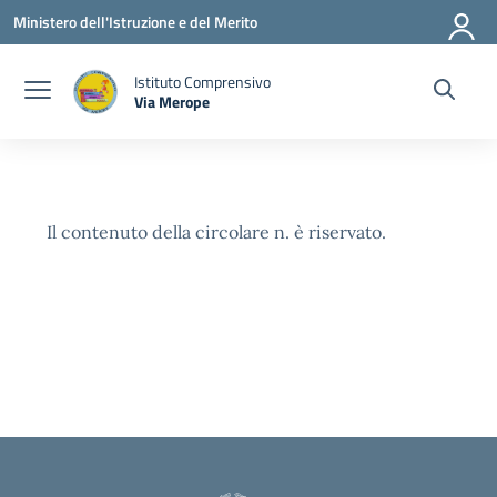
Vai ai contenuti
Vai al menu di navigazione
Vai al footer
Ministero dell'Istruzione e del Merito
Istituto Comprensivo
Via Merope
— Visita la pagina iniziale della scuola
Il contenuto della circolare n. è riservato.