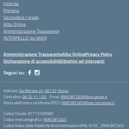
Infanzia
Primaria
Secondaria I grado
Albo Online
Amministrazione Trasparente
INTERPELLO (ex MAD)
Amministrazione Trasparente
Albo Online
Privacy Policy
Dichiarazione di accessibilità
Obiettivi ed interventi
Seguici su:
Indirizzo:
Via Merope 24, 00133, Roma
Centralino:
06 20 11 1 02
Email:
RMIC8FC003@istruzione.it
Posta elettronica certificata (PEC):
RMIC8FC003@pec.istruzione.it
Codice fiscale: 97713100580
Codice meccanografico:
RMIC8FC003
Codice Indice delle Pubbliche Amministrazioni (IPA): ISTSC_RMIC8FC003