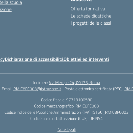
della scuola
Offerta formativa
azione
Le schede didattiche
I progetti delle classi
icy
Dichiarazione di accessibilità
Obiettivi ed interventi
Indirizzo:
Via Merope 24, 00133, Roma
Email:
RMIC8FC003@istruzione.it
Posta elettronica certificata (PEC):
RMIC
Codice fiscale: 97713100580
Codice meccanografico:
RMIC8FC003
Codice Indice delle Pubbliche Amministrazioni (IPA): ISTSC_RMIC8FC003
Codice unico di fatturazione (CUF): UFJNS4
Note legali