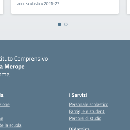
anno scolastico 2026-27
tituto Comprensivo
ia Merope
oma
Visita la pagina iniziale della scuola
la
I Servizi
zione
Personale scolastico
Famiglie e studenti
ne
Percorsi di studio
della scuola
Didattica