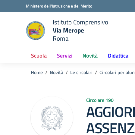
Vai ai contenuti
Vai al menu di navigazione
Vai al footer
Ministero dell'Istruzione e del Merito
Istituto Comprensivo
Via Merope
e della scuola
Roma
— Visita la pagina iniziale del
Scuola
Servizi
Novità
Didattica
Home
Novità
Le circolari
Circolari per alun
Circolare 190
AGGIO
ASSENZ