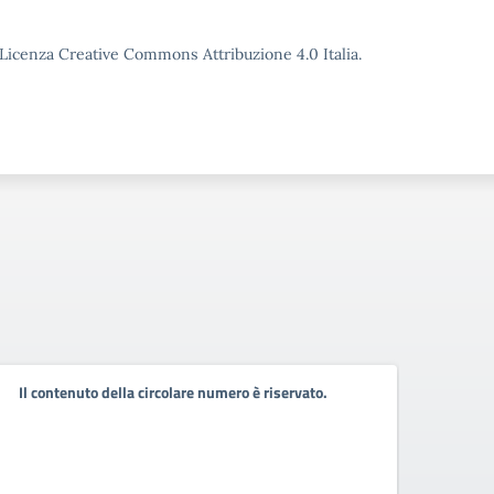
o Licenza Creative Commons Attribuzione 4.0 Italia.
Circo
Il contenuto della circolare numero è riservato.
degli
Circo
Circola