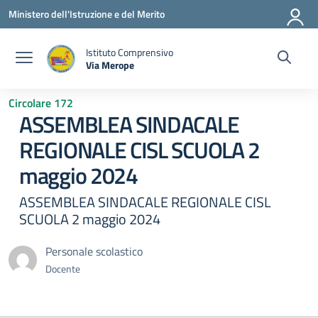
Vai ai contenuti
Vai al menu di navigazione
Vai al footer
Ministero dell'Istruzione e del Merito
Istituto Comprensivo
Via Merope
— Visita la pagina iniziale della scuola
Circolare 172
ASSEMBLEA SINDACALE
REGIONALE CISL SCUOLA 2
maggio 2024
ASSEMBLEA SINDACALE REGIONALE CISL
SCUOLA 2 maggio 2024
Personale scolastico
Docente