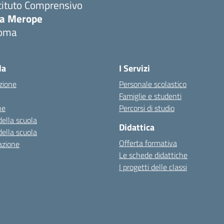
tituto Comprensivo
ia Merope
oma
Visita la pagina iniziale della scuola
la
I Servizi
zione
Personale scolastico
Famiglie e studenti
ne
Percorsi di studio
della scuola
Didattica
della scuola
Offerta formativa
azione
Le schede didattiche
I progetti delle classi