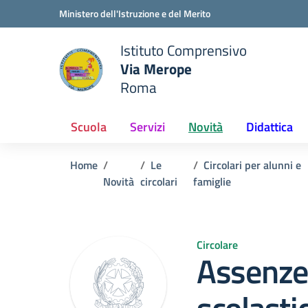
Vai ai contenuti
Vai al menu di navigazione
Vai al footer
Ministero dell'Istruzione e del Merito
Istituto Comprensivo
Via Merope
e della scuola
Roma
— Visita la pagina iniziale del
Scuola
Servizi
Novità
Didattica
Home
Le
Circolari per alunni e
Novità
circolari
famiglie
Circolare
Assenze 