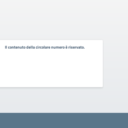
Circo
Il contenuto della circolare numero è riservato.
degli
Circo
Circola
iscritti