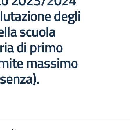
ico 2023/2024
alutazione degli
ella scuola
ia di primo
limite massimo
ssenza).