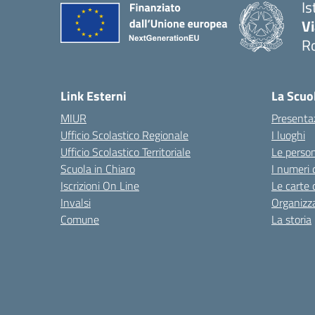
Is
V
R
— 
Link Esterni
La Scuo
MIUR
Presenta
Ufficio Scolastico Regionale
I luoghi
Ufficio Scolastico Territoriale
Le perso
Scuola in Chiaro
I numeri 
Iscrizioni On Line
Le carte 
Invalsi
Organizz
Comune
La storia