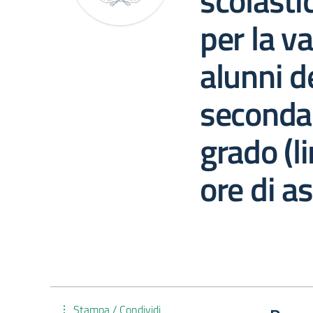
scolast
per la v
alunni d
secondar
grado (
ore di a
Stampa / Condividi