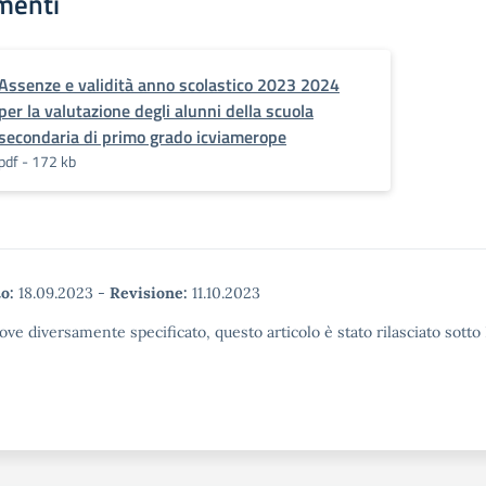
menti
Assenze e validità anno scolastico 2023 2024
per la valutazione degli alunni della scuola
secondaria di primo grado icviamerope
pdf - 172 kb
o:
18.09.2023
-
Revisione:
11.10.2023
ove diversamente specificato, questo articolo è stato rilasciato sott