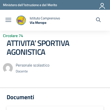
Vai ai contenuti
Vai al menu di navigazione
Vai al footer
Ministero dell'Istruzione e del Merito
Istituto Comprensivo
Via Merope
— Visita la pagina iniziale della scuola
Circolare 74
ATTIVITA’ SPORTIVA
AGONISTICA
Personale scolastico
Docente
Documenti