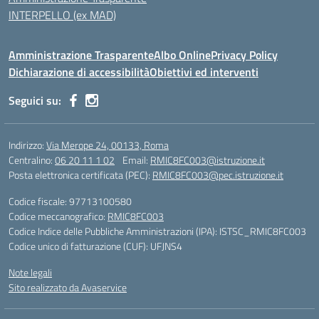
INTERPELLO (ex MAD)
Amministrazione Trasparente
Albo Online
Privacy Policy
Dichiarazione di accessibilità
Obiettivi ed interventi
Seguici su:
Indirizzo:
Via Merope 24, 00133, Roma
Centralino:
06 20 11 1 02
Email:
RMIC8FC003@istruzione.it
Posta elettronica certificata (PEC):
RMIC8FC003@pec.istruzione.it
Codice fiscale: 97713100580
Codice meccanografico:
RMIC8FC003
Codice Indice delle Pubbliche Amministrazioni (IPA): ISTSC_RMIC8FC003
Codice unico di fatturazione (CUF): UFJNS4
Note legali
Sito realizzato da Avaservice