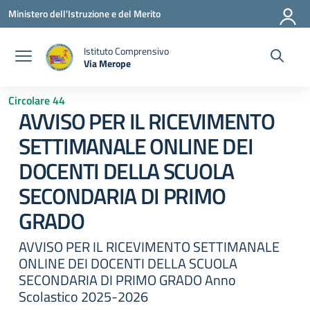
Vai ai contenuti
Vai al menu di navigazione
Vai al footer
Ministero dell'Istruzione e del Merito
Istituto Comprensivo
Via Merope
— Visita la pagina iniziale della scuola
Circolare 44
AVVISO PER IL RICEVIMENTO
SETTIMANALE ONLINE DEI
DOCENTI DELLA SCUOLA
SECONDARIA DI PRIMO
GRADO
AVVISO PER IL RICEVIMENTO SETTIMANALE
ONLINE DEI DOCENTI DELLA SCUOLA
SECONDARIA DI PRIMO GRADO Anno
Scolastico 2025-2026