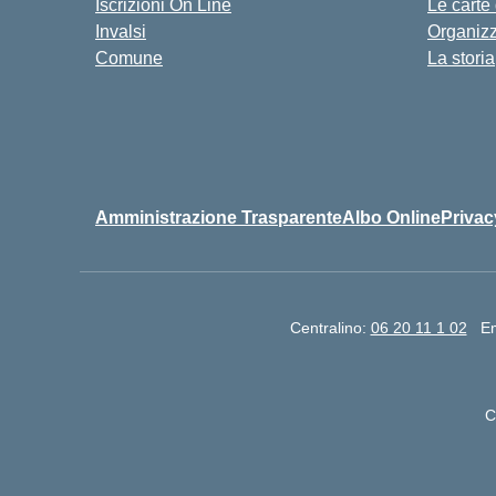
Iscrizioni On Line
Le carte
Invalsi
Organiz
Comune
La storia
Amministrazione Trasparente
Albo Online
Privac
Centralino:
06 20 11 1 02
Em
C