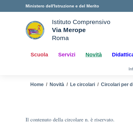
Vai ai contenuti
Vai al menu di navigazione
Vai al footer
Ministero dell'Istruzione e del Merito
Istituto Comprensivo
Via Merope
ale della scuola
Roma
— Visita la pagina iniziale d
Scuola
Servizi
Novità
Didattic
In
Home
Novità
Le circolari
Circolari per 
Il contenuto della circolare n. è riservato.