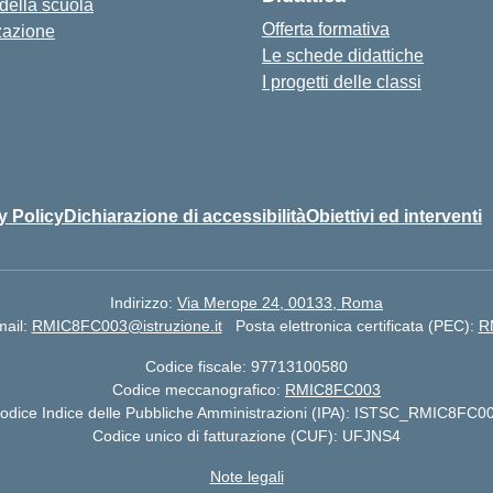
 della scuola
Offerta formativa
zazione
Le schede didattiche
I progetti delle classi
y Policy
Dichiarazione di accessibilità
Obiettivi ed interventi
Indirizzo:
Via Merope 24, 00133, Roma
ail:
RMIC8FC003@istruzione.it
Posta elettronica certificata (PEC):
R
Codice fiscale: 97713100580
Codice meccanografico:
RMIC8FC003
odice Indice delle Pubbliche Amministrazioni (IPA): ISTSC_RMIC8FC0
Codice unico di fatturazione (CUF): UFJNS4
Note legali