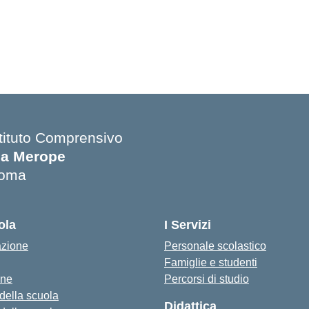
stituto Comprensivo
ia Merope
oma
Visita la pagina iniziale della scuola
ola
I Servizi
azione
Personale scolastico
Famiglie e studenti
one
Percorsi di studio
 della scuola
Didattica