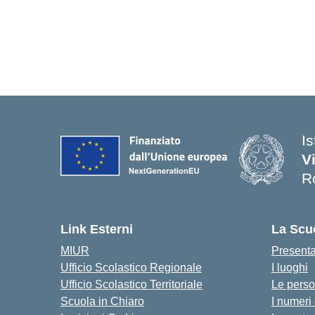
I
V
R
— 
Link Esterni
La Scu
MIUR
Present
Ufficio Scolastico Regionale
I luoghi
Ufficio Scolastico Territoriale
Le pers
Scuola in Chiaro
I numeri