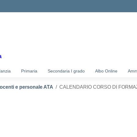
ella scuola
a
fanzia
Primaria
Secondaria I grado
Albo Online
Ammi
docenti e personale ATA
CALENDARIO CORSO DI FORMA