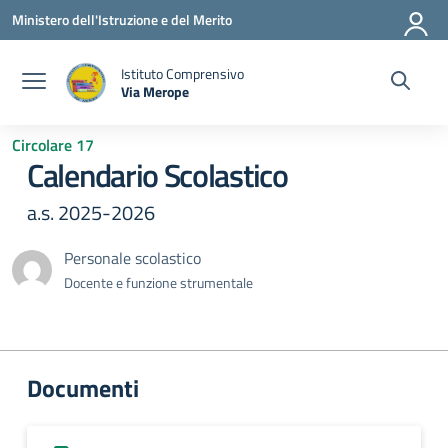
Vai ai contenuti
Vai al menu di navigazione
Vai al footer
Ministero dell'Istruzione e del Merito
Istituto Comprensivo
Via Merope
— Visita la pagina iniziale della scuola
Circolare 17
Calendario Scolastico
a.s. 2025-2026
Personale scolastico
Docente e funzione strumentale
Documenti