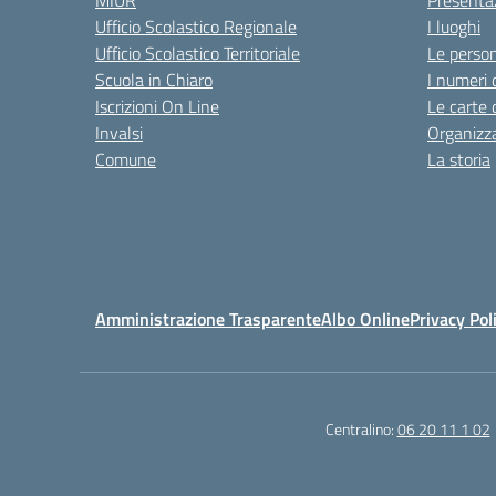
MIUR
Presenta
Ufficio Scolastico Regionale
I luoghi
Ufficio Scolastico Territoriale
Le perso
Scuola in Chiaro
I numeri 
Iscrizioni On Line
Le carte 
Invalsi
Organizz
Comune
La storia
Amministrazione Trasparente
Albo Online
Privacy Pol
Centralino:
06 20 11 1 02