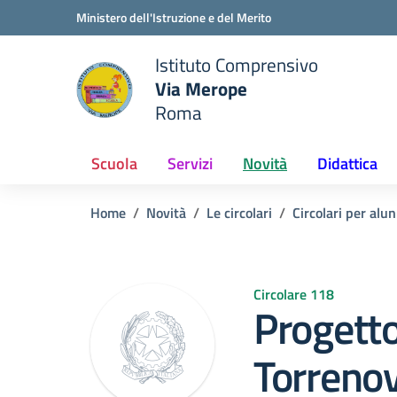
Vai ai contenuti
Vai al menu di navigazione
Vai al footer
Ministero dell'Istruzione e del Merito
Istituto Comprensivo
Via Merope
e della scuola
Roma
— Visita la pagina iniziale del
Scuola
Servizi
Novità
Didattica
Home
Novità
Le circolari
Circolari per alun
Circolare 118
Progett
Torrenov