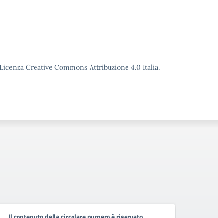
o Licenza Creative Commons Attribuzione 4.0 Italia.
Circo
Il contenuto della circolare numero è riservato.