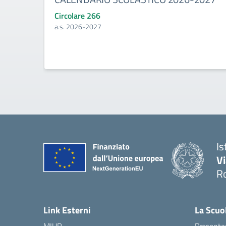
Circolare 266
a.s. 2026-2027
Is
V
R
— 
Link Esterni
La Scuo