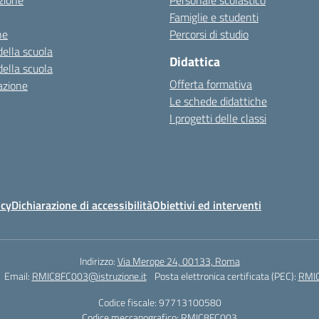
zione
Personale scolastico
Famiglie e studenti
ne
Percorsi di studio
della scuola
Didattica
della scuola
Offerta formativa
azione
Le schede didattiche
I progetti delle classi
icy
Dichiarazione di accessibilità
Obiettivi ed interventi
Indirizzo:
Via Merope 24, 00133, Roma
Email:
RMIC8FC003@istruzione.it
Posta elettronica certificata (PEC):
RMIC
Codice fiscale: 97713100580
Codice meccanografico:
RMIC8FC003