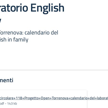
ratorio English
y
orrenova: calendario del
ish in family
menti
circolare+118+Progetto+Open+Torrenova+calendario+del+laborat
pdf - 143 kb