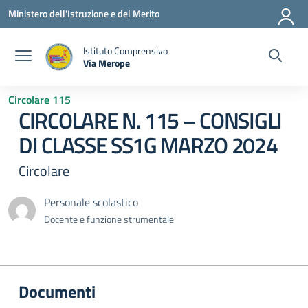
Vai ai contenuti
Vai al menu di navigazione
Vai al footer
Ministero dell'Istruzione e del Merito
Istituto Comprensivo
Via Merope
— Visita la pagina iniziale della scuola
Circolare 115
CIRCOLARE N. 115 – CONSIGLI
DI CLASSE SS1G MARZO 2024
Circolare
Personale scolastico
Docente e funzione strumentale
Documenti