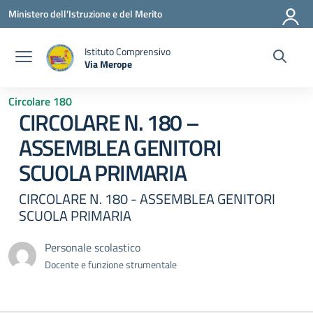
Vai ai contenuti
Vai al menu di navigazione
Vai al footer
Ministero dell'Istruzione e del Merito
Istituto Comprensivo
Via Merope
— Visita la pagina iniziale della scuola
Circolare 180
CIRCOLARE N. 180 –
ASSEMBLEA GENITORI
SCUOLA PRIMARIA
CIRCOLARE N. 180 - ASSEMBLEA GENITORI
SCUOLA PRIMARIA
Personale scolastico
Docente e funzione strumentale