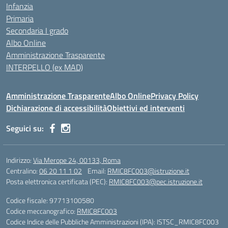
Infanzia
Primaria
Secondaria I grado
Albo Online
Amministrazione Trasparente
INTERPELLO (ex MAD)
Amministrazione Trasparente
Albo Online
Privacy Policy
Dichiarazione di accessibilità
Obiettivi ed interventi
Seguici su:
Indirizzo:
Via Merope 24, 00133, Roma
Centralino:
06 20 11 1 02
Email:
RMIC8FC003@istruzione.it
Posta elettronica certificata (PEC):
RMIC8FC003@pec.istruzione.it
Codice fiscale: 97713100580
Codice meccanografico:
RMIC8FC003
Codice Indice delle Pubbliche Amministrazioni (IPA): ISTSC_RMIC8FC003