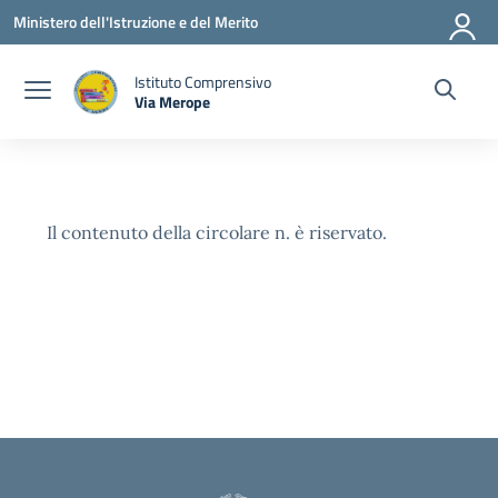
Vai ai contenuti
Vai al menu di navigazione
Vai al footer
Ministero dell'Istruzione e del Merito
Istituto Comprensivo
Via Merope
— Visita la pagina iniziale della scuola
Il contenuto della circolare n. è riservato.