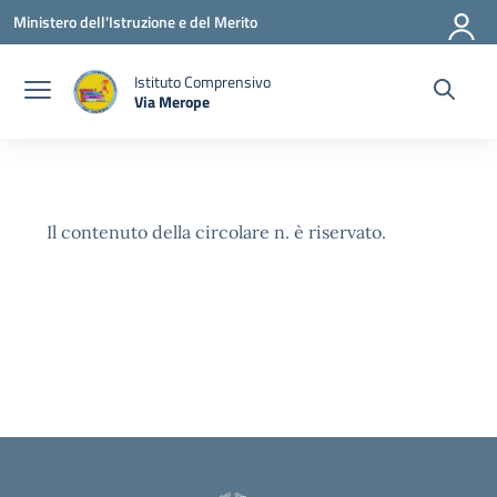
Vai ai contenuti
Vai al menu di navigazione
Vai al footer
Ministero dell'Istruzione e del Merito
Istituto Comprensivo
Via Merope
— Visita la pagina iniziale della scuola
Il contenuto della circolare n. è riservato.