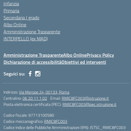
Infanzia
Primaria
Secondaria I grado
Albo Online
Amministrazione Trasparente
INTERPELLO (ex MAD)
Amministrazione Trasparente
Albo Online
Privacy Policy
Dichiarazione di accessibilità
Obiettivi ed interventi
Seguici su:
Indirizzo:
Via Merope 24, 00133, Roma
Centralino:
06 20 11 1 02
Email:
RMIC8FC003@istruzione.it
Posta elettronica certificata (PEC):
RMIC8FC003@pec.istruzione.it
Codice fiscale: 97713100580
Codice meccanografico:
RMIC8FC003
Codice Indice delle Pubbliche Amministrazioni (IPA): ISTSC_RMIC8FC003