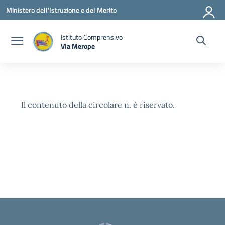
Vai ai contenuti
Vai al menu di navigazione
Vai al footer
Ministero dell'Istruzione e del Merito
Istituto Comprensivo
Via Merope
— Visita la pagina iniziale della scuola
Il contenuto della circolare n. è riservato.