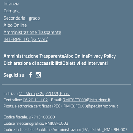
Infanzia
Primaria
Secondaria I grado
Albo Online
Amministrazione Trasparente
INTERPELLO (ex MAD)
Amministrazione Trasparente
Albo Online
Privacy Policy
Dichiarazione di accessibilità
Obiettivi ed interventi
Seguici su:
Indirizzo:
Via Merope 24, 00133, Roma
Centralino:
06 20 11 1 02
Email:
RMIC8FC003@istruzione.it
Posta elettronica certificata (PEC):
RMIC8FC003@pec.istruzione.it
Codice fiscale: 97713100580
Codice meccanografico:
RMIC8FC003
Codice Indice delle Pubbliche Amministrazioni (IPA): ISTSC_RMIC8FC003