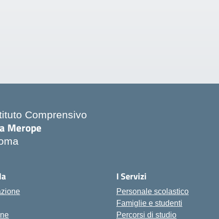
stituto Comprensivo
ia Merope
oma
Visita la pagina iniziale della scuola
la
I Servizi
azione
Personale scolastico
Famiglie e studenti
one
Percorsi di studio