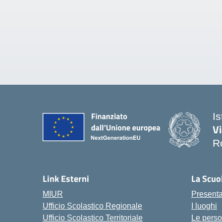
I
V
R
— 
Link Esterni
La Scuo
MIUR
Present
Ufficio Scolastico Regionale
I luoghi
Ufficio Scolastico Territoriale
Le pers