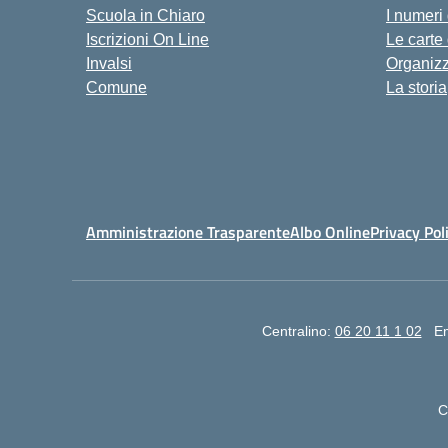
Scuola in Chiaro
I numeri
Iscrizioni On Line
Le carte
Invalsi
Organiz
Comune
La storia
Amministrazione Trasparente
Albo Online
Privacy Pol
Centralino:
06 20 11 1 02
Em
C