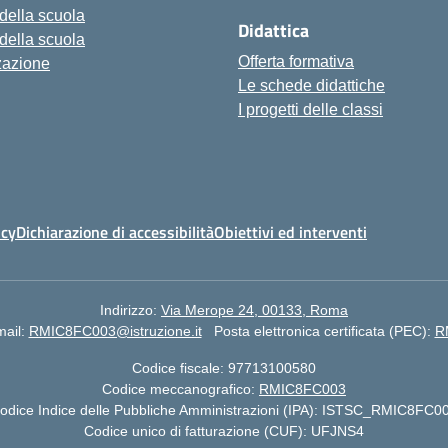
 della scuola
Didattica
 della scuola
Offerta formativa
zazione
Le schede didattiche
I progetti delle classi
icy
Dichiarazione di accessibilità
Obiettivi ed interventi
Indirizzo:
Via Merope 24, 00133, Roma
ail:
RMIC8FC003@istruzione.it
Posta elettronica certificata (PEC):
R
Codice fiscale: 97713100580
Codice meccanografico:
RMIC8FC003
odice Indice delle Pubbliche Amministrazioni (IPA): ISTSC_RMIC8FC0
Codice unico di fatturazione (CUF): UFJNS4