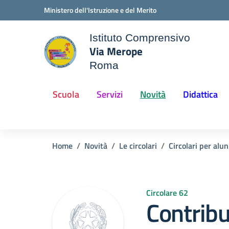
Vai ai contenuti
Vai al menu di navigazione
Vai al footer
Ministero dell'Istruzione e del Merito
Istituto Comprensivo
Via Merope
ale della scuola
Roma
— Visita la pagina iniziale d
Scuola
Servizi
Novità
Didattica
Home
Novità
Le circolari
Circolari per alun
Circolare 62
Contribu