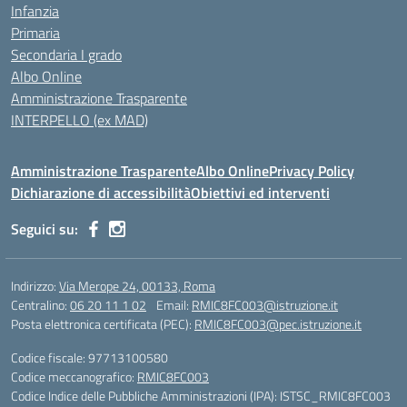
Infanzia
Primaria
Secondaria I grado
Albo Online
Amministrazione Trasparente
INTERPELLO (ex MAD)
Amministrazione Trasparente
Albo Online
Privacy Policy
Dichiarazione di accessibilità
Obiettivi ed interventi
Seguici su:
Indirizzo:
Via Merope 24, 00133, Roma
Centralino:
06 20 11 1 02
Email:
RMIC8FC003@istruzione.it
Posta elettronica certificata (PEC):
RMIC8FC003@pec.istruzione.it
Codice fiscale: 97713100580
Codice meccanografico:
RMIC8FC003
Codice Indice delle Pubbliche Amministrazioni (IPA): ISTSC_RMIC8FC003