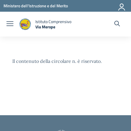
Vai ai contenuti
Vai al menu di navigazione
Vai al footer
Ministero dell'Istruzione e del Merito
Istituto Comprensivo
Via Merope
— Visita la pagina iniziale della scuola
Il contenuto della circolare n. è riservato.