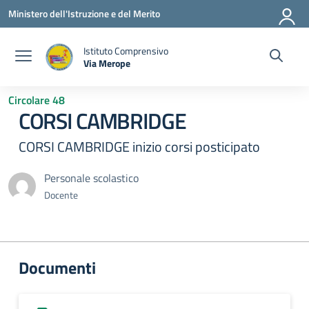
Vai ai contenuti
Vai al menu di navigazione
Vai al footer
Ministero dell'Istruzione e del Merito
Istituto Comprensivo
Via Merope
— Visita la pagina iniziale della scuola
Circolare 48
CORSI CAMBRIDGE
CORSI CAMBRIDGE inizio corsi posticipato
Personale scolastico
Docente
Documenti