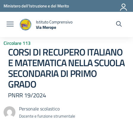
Vai ai contenuti
Vai al menu di navigazione
Vai al footer
Ministero dell'Istruzione e del Merito
Istituto Comprensivo
Via Merope
— Visita la pagina iniziale della scuola
Circolare 113
CORSI DI RECUPERO ITALIANO
E MATEMATICA NELLA SCUOLA
SECONDARIA DI PRIMO
GRADO
PNRR 19/2024
Personale scolastico
Docente e funzione strumentale