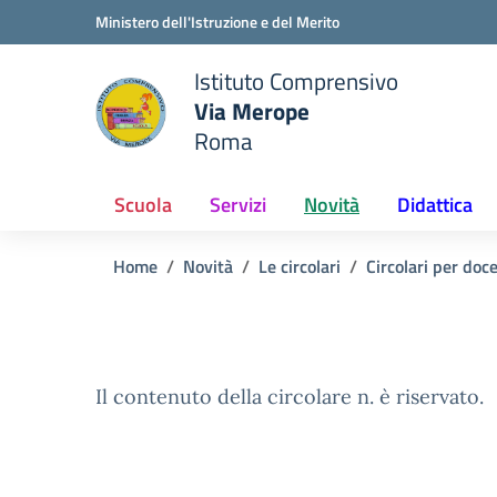
Vai ai contenuti
Vai al menu di navigazione
Vai al footer
Ministero dell'Istruzione e del Merito
Istituto Comprensivo
Via Merope
e della scuola
Roma
— Visita la pagina iniziale del
Scuola
Servizi
Novità
Didattica
Home
Novità
Le circolari
Circolari per doc
Il contenuto della circolare n. è riservato.