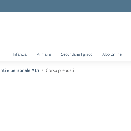
la scuola
Infanzia
Primaria
Secondaria I grado
Albo Online
enti e personale ATA
Corso preposti