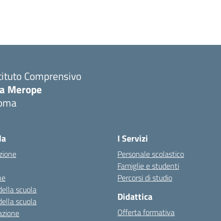
tituto Comprensivo
ia Merope
oma
Visita la pagina iniziale della scuola
la
I Servizi
zione
Personale scolastico
Famiglie e studenti
ne
Percorsi di studio
della scuola
Didattica
della scuola
Offerta formativa
azione