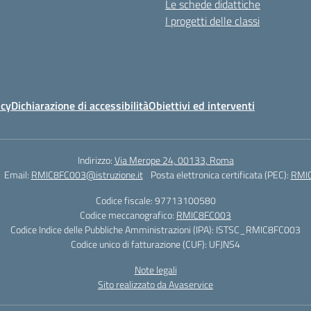
Le schede didattiche
I progetti delle classi
icy
Dichiarazione di accessibilità
Obiettivi ed interventi
Indirizzo:
Via Merope 24, 00133, Roma
Email:
RMIC8FC003@istruzione.it
Posta elettronica certificata (PEC):
RMIC
Codice fiscale: 97713100580
Codice meccanografico:
RMIC8FC003
Codice Indice delle Pubbliche Amministrazioni (IPA): ISTSC_RMIC8FC003
Codice unico di fatturazione (CUF): UFJNS4
Note legali
Sito realizzato da Avaservice