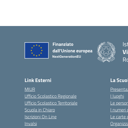
Is
V
R
— 
Link Esterni
La Scuo
MIUR
Presenta
Ufficio Scolastico Regionale
I luoghi
Ufficio Scolastico Territoriale
Le perso
Scuola in Chiaro
I numeri 
Iscrizioni On Line
Le carte 
Invalsi
Organizz