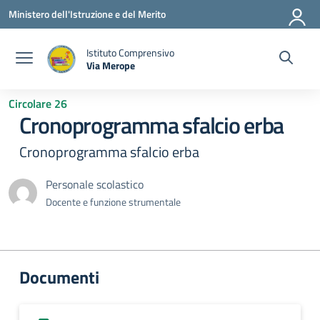
Vai ai contenuti
Vai al menu di navigazione
Vai al footer
Ministero dell'Istruzione e del Merito
Istituto Comprensivo
Via Merope
— Visita la pagina iniziale della scuola
Circolare 26
Cronoprogramma sfalcio erba
Cronoprogramma sfalcio erba
Personale scolastico
Docente e funzione strumentale
Documenti