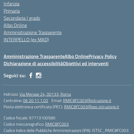
Infanzia
Primaria
Secondaria I grado
Albo Online
Amministrazione Trasparente
INTERPELLO (ex MAD)
Amministrazione Trasparente
Albo Online
Privacy Policy
Dichiarazione di accessibilità
Obiettivi ed interventi
Seguici su:
Indirizzo:
Via Merope 24, 00133, Roma
Centralino:
06 20 11 1 02
Email:
RMIC8FC003@istruzione.it
Posta elettronica certificata (PEC):
RMIC8FC003@pec.istruzione.it
Codice fiscale: 97713100580
Codice meccanografico:
RMIC8FC003
Codice Indice delle Pubbliche Amministrazioni (IPA): ISTSC_RMIC8FC003