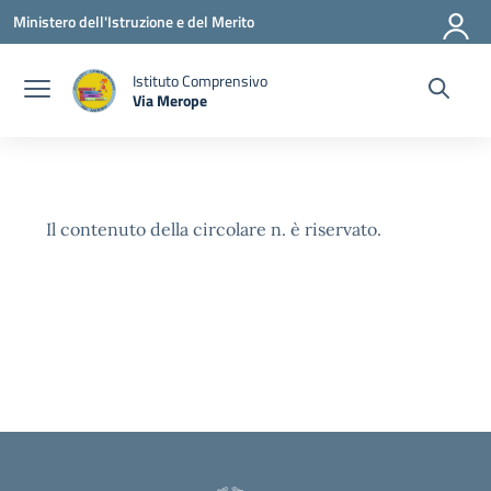
Vai ai contenuti
Vai al menu di navigazione
Vai al footer
Ministero dell'Istruzione e del Merito
Istituto Comprensivo
Via Merope
— Visita la pagina iniziale della scuola
Il contenuto della circolare n. è riservato.