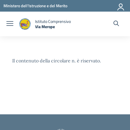
Vai ai contenuti
Vai al menu di navigazione
Vai al footer
Ministero dell'Istruzione e del Merito
Istituto Comprensivo
Via Merope
— Visita la pagina iniziale della scuola
Il contenuto della circolare n. è riservato.