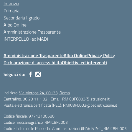
Infanzia
Primaria
Secondaria I grado
Albo Online
Amministrazione Trasparente
INTERPELLO (ex MAD)
Amministrazione Trasparente
Albo Online
Privacy Policy
Dichiarazione di accessibilità
Obiettivi ed interventi
Seguici su:
Indirizzo:
Via Merope 24, 00133, Roma
Centralino:
06 20 11 1 02
Email:
RMIC8FC003@istruzione.it
Posta elettronica certificata (PEC):
RMIC8FC003@pec.istruzione.it
Codice fiscale: 97713100580
Codice meccanografico:
RMIC8FC003
Codice Indice delle Pubbliche Amministrazioni (IPA): ISTSC_RMIC8FC003