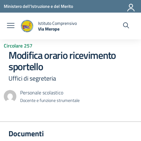
Vai ai contenuti
Vai al menu di navigazione
Vai al footer
Ministero dell'Istruzione e del Merito
Istituto Comprensivo
Via Merope
— Visita la pagina iniziale della scuola
Circolare 257
Modifica orario ricevimento
sportello
Uffici di segreteria
Personale scolastico
Docente e funzione strumentale
Documenti