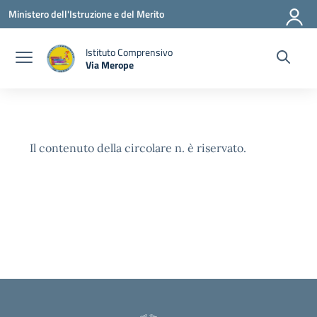
Vai ai contenuti
Vai al menu di navigazione
Vai al footer
Ministero dell'Istruzione e del Merito
Istituto Comprensivo
Via Merope
— Visita la pagina iniziale della scuola
Il contenuto della circolare n. è riservato.