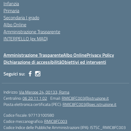
Infanzia
Primaria
Secondaria I grado
Albo Online
Amministrazione Trasparente
INTERPELLO (ex MAD)
Amministrazione Trasparente
Albo Online
Privacy Policy
Dichiarazione di accessibilità
Obiettivi ed interventi
Seguici su:
Indirizzo:
Via Merope 24, 00133, Roma
Centralino:
06 20 11 1 02
Email:
RMIC8FC003@istruzione.it
Posta elettronica certificata (PEC):
RMIC8FC003@pec.istruzione.it
Codice fiscale: 97713100580
Codice meccanografico:
RMIC8FC003
Codice Indice delle Pubbliche Amministrazioni (IPA): ISTSC_RMIC8FC003