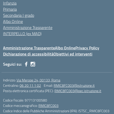
Infanzia
Primaria
Secondaria I grado
Albo Online
Amministrazione Trasparente
INTERPELLO (ex MAD)
Amministrazione Trasparente
Albo Online
Privacy Policy
Dichiarazione di accessibilità
Obiettivi ed interventi
Seguici su:
Indirizzo:
Via Merope 24, 00133, Roma
Centralino:
06 20 11 1 02
Email:
RMIC8FC003@istruzione.it
Posta elettronica certificata (PEC):
RMIC8FC003@pec.istruzione.it
Codice fiscale: 97713100580
Codice meccanografico:
RMIC8FC003
Codice Indice delle Pubbliche Amministrazioni (IPA): ISTSC_RMIC8FC003