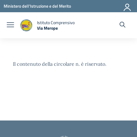
Vai ai contenuti
Vai al menu di navigazione
Vai al footer
Ministero dell'Istruzione e del Merito
Istituto Comprensivo
Via Merope
— Visita la pagina iniziale della scuola
Il contenuto della circolare n. è riservato.