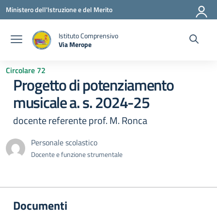
Vai ai contenuti
Vai al menu di navigazione
Vai al footer
Ministero dell'Istruzione e del Merito
Istituto Comprensivo
Via Merope
— Visita la pagina iniziale della scuola
Circolare 72
Progetto di potenziamento
musicale a. s. 2024-25
docente referente prof. M. Ronca
Personale scolastico
Docente e funzione strumentale
Documenti