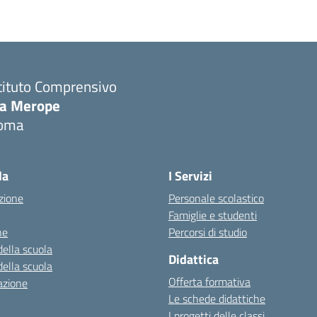
tituto Comprensivo
ia Merope
oma
Visita la pagina iniziale della scuola
la
I Servizi
zione
Personale scolastico
Famiglie e studenti
ne
Percorsi di studio
della scuola
Didattica
della scuola
Offerta formativa
azione
Le schede didattiche
I progetti delle classi