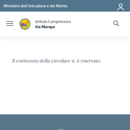
Vai ai contenuti
Vai al menu di navigazione
Vai al footer
Ministero dell'Istruzione e del Merito
Istituto Comprensivo
Via Merope
— Visita la pagina iniziale della scuola
Il contenuto della circolare n. è riservato.