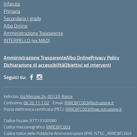
Infanzia
Primaria
Secondaria I grado
Albo Online
Amministrazione Trasparente
INTERPELLO (ex MAD)
Amministrazione Trasparente
Albo Online
Privacy Policy
Dichiarazione di accessibilità
Obiettivi ed interventi
Seguici su:
Indirizzo:
Via Merope 24, 00133, Roma
Centralino:
06 20 11 1 02
Email:
RMIC8FC003@istruzione.it
Posta elettronica certificata (PEC):
RMIC8FC003@pec.istruzione.it
Codice fiscale: 97713100580
Codice meccanografico:
RMIC8FC003
Codice Indice delle Pubbliche Amministrazioni (IPA): ISTSC_RMIC8FC003