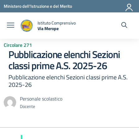
Vai ai contenuti
Vai al menu di navigazione
Vai al footer
Ministero dell'Istruzione e del Merito
Istituto Comprensivo
Via Merope
— Visita la pagina iniziale della scuola
Circolare 271
Pubblicazione elenchi Sezioni
classi prime A.S. 2025-26
Pubblicazione elenchi Sezioni classi prime A.S.
2025-26
Personale scolastico
Docente