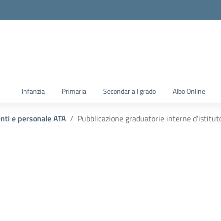
la scuola
Infanzia
Primaria
Secondaria I grado
Albo Online
enti e personale ATA
Pubblicazione graduatorie interne d’istitut