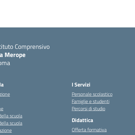
tituto Comprensivo
ia Merope
oma
Visita la pagina iniziale della scuola
la
I Servizi
zione
Personale scolastico
Famiglie e studenti
ne
Percorsi di studio
della scuola
Didattica
della scuola
Offerta formativa
azione