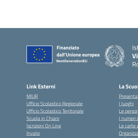
Is
V
R
— 
Link Esterni
La Scuo
MIUR
Presenta
Ufficio Scolastico Regionale
I luoghi
Ufficio Scolastico Territoriale
Le perso
Scuola in Chiaro
I numeri 
Iscrizioni On Line
Le carte 
Invalsi
Organizz