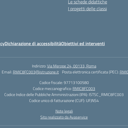
Le schede didattiche
I progetti delle classi
icy
Dichiarazione di accessibilità
Obiettivi ed interventi
Indirizzo:
Via Merope 24, 00133, Roma
Email:
RMIC8FC003@istruzione.it
Posta elettronica certificata (PEC):
RMIC
Codice fiscale: 97713100580
Codice meccanografico:
RMIC8FC003
Codice Indice delle Pubbliche Amministrazioni (IPA): ISTSC_RMIC8FC003
Codice unico di fatturazione (CUF): UFJNS4
Note legali
Sito realizzato da Avaservice