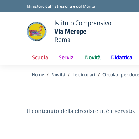
Vai ai contenuti
Vai al menu di navigazione
Vai al footer
Ministero dell'Istruzione e del Merito
Istituto Comprensivo
Via Merope
e della scuola
Roma
— Visita la pagina iniziale del
Scuola
Servizi
Novità
Didattica
Home
Novità
Le circolari
Circolari per doc
Il contenuto della circolare n. è riservato.