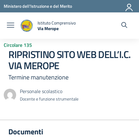
Vai ai contenuti
Vai al menu di navigazione
Vai al footer
Ministero dell'Istruzione e del Merito
Istituto Comprensivo
Via Merope
— Visita la pagina iniziale della scuola
Circolare 135
RIPRISTINO SITO WEB DELL’I.C.
VIA MEROPE
Termine manutenzione
Personale scolastico
Docente e funzione strumentale
Documenti