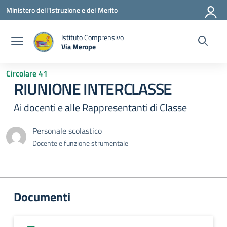
Vai ai contenuti
Vai al menu di navigazione
Vai al footer
Ministero dell'Istruzione e del Merito
Istituto Comprensivo
Via Merope
— Visita la pagina iniziale della scuola
Circolare 41
RIUNIONE INTERCLASSE
Ai docenti e alle Rappresentanti di Classe
Personale scolastico
Docente e funzione strumentale
Documenti