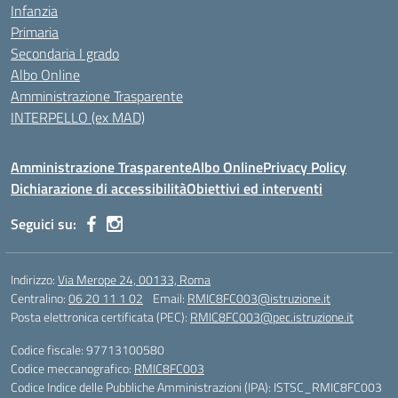
Infanzia
Primaria
Secondaria I grado
Albo Online
Amministrazione Trasparente
INTERPELLO (ex MAD)
Amministrazione Trasparente
Albo Online
Privacy Policy
Dichiarazione di accessibilità
Obiettivi ed interventi
Seguici su:
Indirizzo:
Via Merope 24, 00133, Roma
Centralino:
06 20 11 1 02
Email:
RMIC8FC003@istruzione.it
Posta elettronica certificata (PEC):
RMIC8FC003@pec.istruzione.it
Codice fiscale: 97713100580
Codice meccanografico:
RMIC8FC003
Codice Indice delle Pubbliche Amministrazioni (IPA): ISTSC_RMIC8FC003