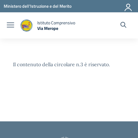
Vai ai contenuti
Vai al menu di navigazione
Vai al footer
Ministero dell'Istruzione e del Merito
Istituto Comprensivo
Via Merope
— Visita la pagina iniziale della scuola
Il contenuto della circolare n.3 è riservato.