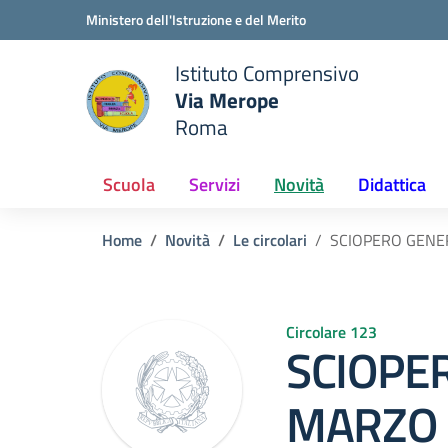
Vai ai contenuti
Vai al menu di navigazione
Vai al footer
Ministero dell'Istruzione e del Merito
Istituto Comprensivo
Via Merope
e della scuola
Roma
— Visita la pagina iniziale del
Scuola
Servizi
Novità
Didattica
Home
Novità
Le circolari
SCIOPERO GENE
Circolare 123
SCIOPE
MARZO