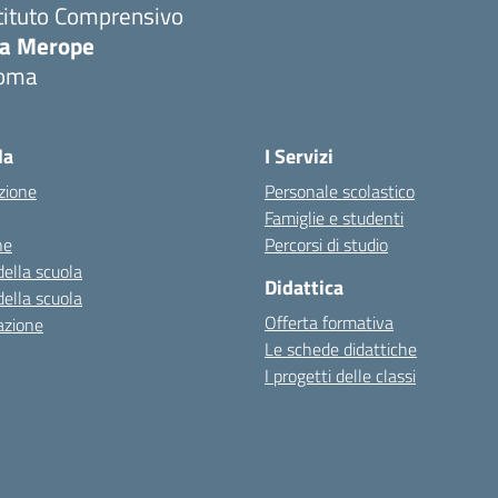
tituto Comprensivo
ia Merope
oma
Visita la pagina iniziale della scuola
la
I Servizi
zione
Personale scolastico
Famiglie e studenti
ne
Percorsi di studio
della scuola
Didattica
della scuola
Offerta formativa
azione
Le schede didattiche
I progetti delle classi