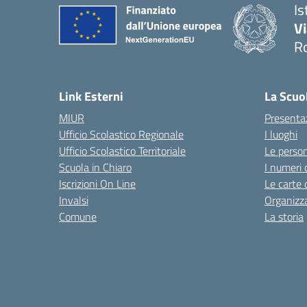
Is
V
R
— 
Link Esterni
La Scuo
MIUR
Presenta
Ufficio Scolastico Regionale
I luoghi
Ufficio Scolastico Territoriale
Le perso
Scuola in Chiaro
I numeri 
Iscrizioni On Line
Le carte 
Invalsi
Organizz
Comune
La storia