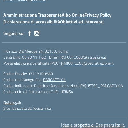
Amministrazione Trasparente
Albo Online
Privacy Policy
Dichiarazione di accessibilità
Obiettivi ed interventi
Seguici su:
Indirizzo:
Via Merope 24, 00133, Roma
Centralino:
06 20 11 1 02
Email:
RMIC8FC003@istruzione.it
Posta elettronica certificata (PEC):
RMIC8FC003@pec.istruzione.it
Codice fiscale: 97713100580
Codice meccanografico:
RMIC8FC003
Codice Indice delle Pubbliche Amministrazioni (IPA): ISTSC_RMIC8FC003
Codice unico di fatturazione (CUF): UFJNS4
Note legali
Sito realizzato da Avaservice
Idea e progetto di Designers Italia