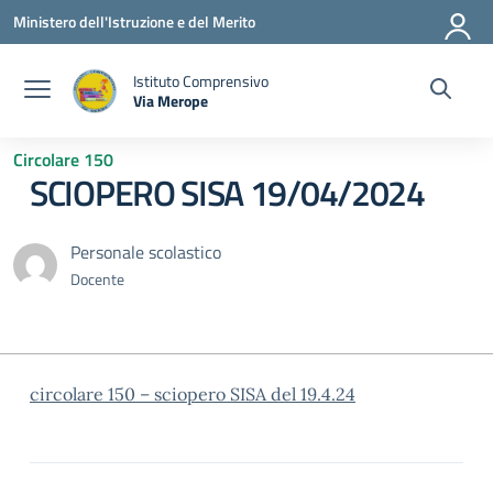
Vai ai contenuti
Vai al menu di navigazione
Vai al footer
Ministero dell'Istruzione e del Merito
Istituto Comprensivo
Via Merope
— Visita la pagina iniziale della scuola
Circolare 150
SCIOPERO SISA 19/04/2024
Personale scolastico
Docente
circolare 150 – sciopero SISA del 19.4.24