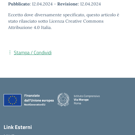
Pubblicato:
12.04.2024
-
Revisione:
12.04.2024
Eccetto dove diversamente specificato, questo articolo è
stato rilasciato sotto Licenza Creative Commons
Attribuzione 4.0 Italia.
Stampa / Condividi
Istituto Comprensivo
Via Merope
Roma
— Visita la pagina iniziale della scuola
Link Esterni