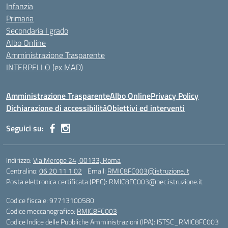
Infanzia
Primaria
Secondaria I grado
Albo Online
Amministrazione Trasparente
INTERPELLO (ex MAD)
Amministrazione Trasparente
Albo Online
Privacy Policy
Dichiarazione di accessibilità
Obiettivi ed interventi
Seguici su:
Indirizzo:
Via Merope 24, 00133, Roma
Centralino:
06 20 11 1 02
Email:
RMIC8FC003@istruzione.it
Posta elettronica certificata (PEC):
RMIC8FC003@pec.istruzione.it
Codice fiscale: 97713100580
Codice meccanografico:
RMIC8FC003
Codice Indice delle Pubbliche Amministrazioni (IPA): ISTSC_RMIC8FC003