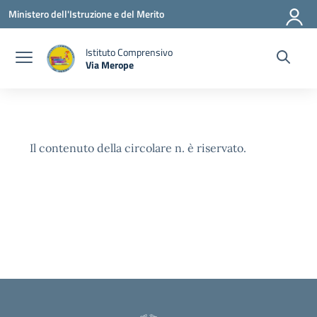
Vai ai contenuti
Vai al menu di navigazione
Vai al footer
Ministero dell'Istruzione e del Merito
Istituto Comprensivo
Via Merope
— Visita la pagina iniziale della scuola
Il contenuto della circolare n. è riservato.